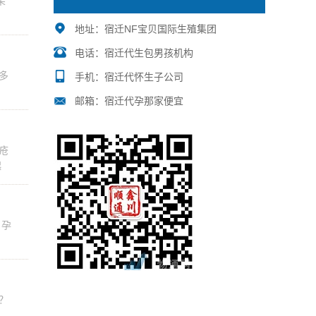
朵
地址：宿迁NF宝贝国际生殖集团
电话：宿迁代生包男孩机构
多
手机：宿迁代怀生子公司
邮箱：宿迁代孕那家便宜
疮
起
 孕
？