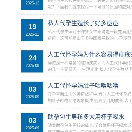
助孕包生男孩睡觉不踏实，总是习惯性地挠耳
2025-12
呢？下面我们就来探讨一下可能的原因和应对措
私人代孕生殖长了好多痘痘
19
私人代孕生殖对于许多女性来说是一段充满期
2025-11
痘痘，这可能是由于多种因素导致的。 孕期荷尔
人工代怀孕妈为什么容易得痔疮
24
痔疮是一种常见的肛肠疾病，而人工代怀孕妈
2025-09
的几个主要原因。 生理变化 私人代孕生殖
便...
人工代怀孕妈肚子咕噜咕噜
03
在孕育新生命的神奇旅程中,有时人工代怀孕
2025-09
期肚子咕噜咕噜现象概述 随着胎儿的成长,人工
助孕包生男孩多大用杯子喝水
03
随着助孕包生男孩的成长,学会使用杯子喝水
2025-09
这并非一成不变，每个助孕包生男孩的发展速度