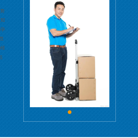
优势
位知
助孕
性
构经
包