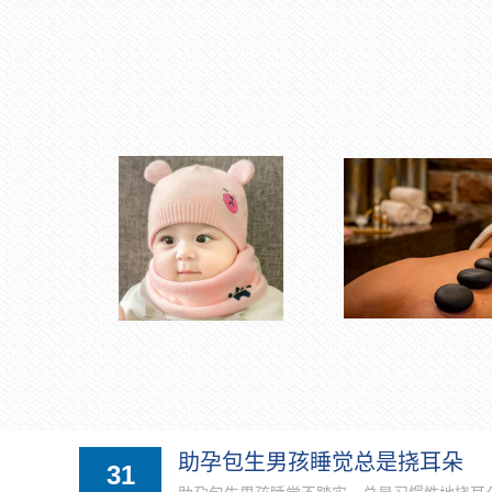
助孕包生男孩睡觉总是挠耳朵
31