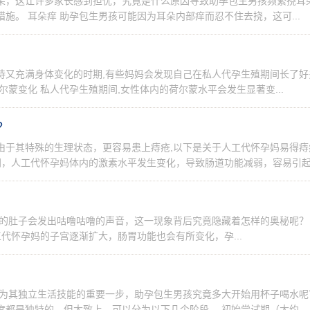
朵，这让许多家长感到担忧，究竟是什么原因导致助孕包生男孩频繁挠耳
施。 耳朵痒 助孕包生男孩可能因为耳朵内部痒而忍不住去挠，这可...
待又充满身体变化的时期,有些妈妈会发现自己在私人代孕生殖期间长了好
蒙变化 私人代孕生殖期间,女性体内的荷尔蒙水平会发生显著变...
？
由于其特殊的生理状态，更容易患上痔疮,以下是关于人工代怀孕妈易得痔
期间，人工代怀孕妈体内的激素水平发生变化，导致肠道功能减弱，容易引
妈的肚子会发出咕噜咕噜的声音，这一现象背后究竟隐藏着怎样的奥秘呢？
代怀孕妈的子宫逐渐扩大，肠胃功能也会有所变化，孕...
成为其独立生活技能的重要一步，助孕包生男孩究竟多大开始用杯子喝水呢
都是独特的，但大致上，可以分为以下几个阶段。 初始尝试期（大约...