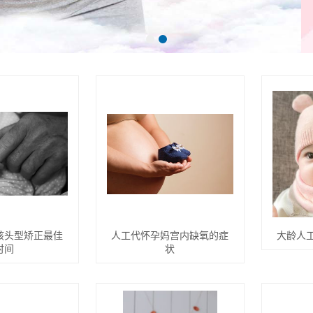
孩头型矫正最佳
人工代怀孕妈宫内缺氧的症
大龄人
时间
状