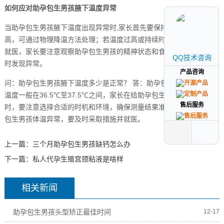
如何应对助孕包生男孩腋下温度异常
当助孕包生男孩腋下温度出现异常时,家长首先要保持冷静，若温度稍
高，可通过物理降温方法处理；若温度过高或持续时间较长，应及时
就医，家长要注意观察助孕包生男孩的精神状态和食欲情况，以便及
QQ技术咨询
QQ技术咨询
时发现异常。
产品咨询
产品咨询
问：助孕包生男孩腋下温度多少是正常？ 答：助孕包生男孩正常腋下
温度一般在36.5℃至37.5℃之间，家长在给助孕包生男孩测量体温
售后服务
售后服务
时，要注意选择合适的时机和环境，确保测量结果准确，如发现助孕
包生男孩体温异常，要及时采取措施并就医。
上一篇：
三个月助孕包生男孩缺钙怎么办
下一篇：
私人代孕生殖宫颈粘液是啥样
相关新闻
助孕包生男孩头型矫正最佳时间
12-17