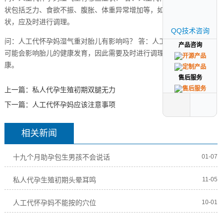
状包括乏力、食欲不振、腹胀、体重异常增加等，如果出现这些症
状，应及时进行调理。
QQ技术咨询
QQ技术咨询
问：人工代怀孕妈湿气重对胎儿有影响吗？ 答：人工代怀孕妈湿气重
产品咨询
产品咨询
可能会影响胎儿的健康发育，因此需要及时进行调理，保持身体健
康。
售后服务
售后服务
上一篇：
私人代孕生殖初期双腿无力
下一篇：
人工代怀孕妈应该注意事项
相关新闻
十九个月助孕包生男孩不会说话
01-07
私人代孕生殖初期头晕耳鸣
11-05
人工代怀孕妈不能按的穴位
10-01